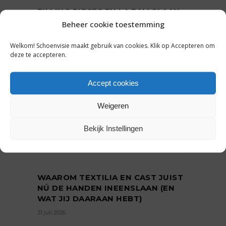
FILLING PIECES EN LA FAM SLAAN
HANDEN INEEN MET LIMITED-
Beheer cookie toestemming
EDITION LOAFER
Welkom! Schoenvisie maakt gebruik van cookies. Klik op Accepteren om
7 augustus 2026
deze te accepteren.
Accept cookies
GENOMINEERDEN ABN AMRO
BESTE WINKELKETEN 2026-2027
Weigeren
BEKEND: WIE PAKT DE MODE- EN
SCHOENENPRIJZEN?
Bekijk Instellingen
31 juli 2026
WAAROM TEXTILIA EN CAST JUIST
NÚ DE HANDEN INEENSLAAN (EN
WAT JIJ DAARAAN HEBT)
31 juli 2026