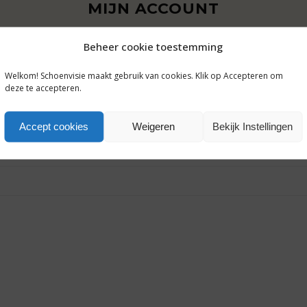
MIJN ACCOUNT
Beheer cookie toestemming
Welkom! Schoenvisie maakt gebruik van cookies. Klik op Accepteren om
deze te accepteren.
Accept cookies
Weigeren
Bekijk Instellingen
 e-mailadres in. Je ontvangt een link via e-mail om een nieuw w