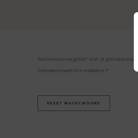
Wachtwoord vergeten? Voer je gebruikersnaam of
Vereist
Gebruikersnaam of e-mailadres
*
RESET WACHTWOORD