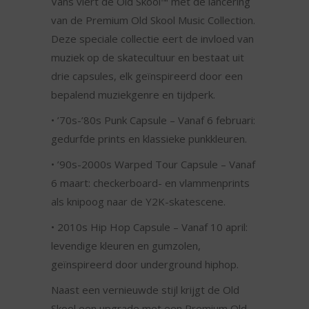
Vans viert de Old Skool™ met de lancering
van de Premium Old Skool Music Collection.
Deze speciale collectie eert de invloed van
muziek op de skatecultuur en bestaat uit
drie capsules, elk geïnspireerd door een
bepalend muziekgenre en tijdperk.
• ’70s-’80s Punk Capsule – Vanaf 6 februari:
gedurfde prints en klassieke punkkleuren.
• ’90s-2000s Warped Tour Capsule – Vanaf
6 maart: checkerboard- en vlammenprints
als knipoog naar de Y2K-skatescene.
• 2010s Hip Hop Capsule – Vanaf 10 april:
levendige kleuren en gumzolen,
geïnspireerd door underground hiphop.
Naast een vernieuwde stijl krijgt de Old
Skool een upgrade met een Premium Old