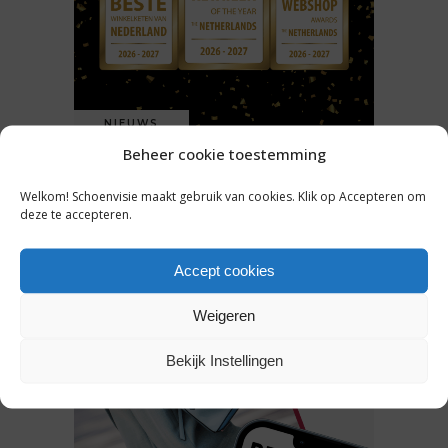
NIEUWS
Beheer cookie toestemming
GENOMINEERDEN ABN AMRO
BESTE WINKELKETEN 2026-
Welkom! Schoenvisie maakt gebruik van cookies. Klik op Accepteren om
2027 BEKEND: WIE PAKT DE
deze te accepteren.
MODE- EN
SCHOENENPRIJZEN?
Accept cookies
Weigeren
31 juli 2026
Bekijk Instellingen