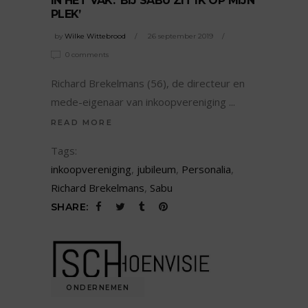
IN HET VAK: ‘BIJ SABU ZIT IK OP MIJN
PLEK’
by
Wilke Wittebrood
26 september 2019
0 comments
Richard Brekelmans (56), de directeur en
mede-eigenaar van inkoopvereniging
READ MORE
Tags:
inkoopvereniging
,
jubileum
,
Personalia
,
Richard Brekelmans
,
Sabu
SHARE:
ONDERNEMEN