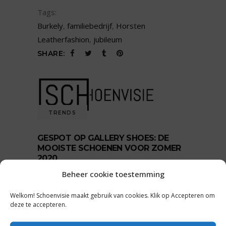
Tags:
Burkely
,
familiebedrijf
,
Horsten
Leatherfashion
,
jubileum
SHARE:
TRENDS
GESPOT OP GALLERY SHOES: DE
MOOISTE SCHOENEN VOOR ZOMER
2020
Beheer cookie toestemming
by
Wilke Wittebrood
12 september 2019
0 comments
Welkom! Schoenvisie maakt gebruik van cookies. Klik op Accepteren om
READ MORE
deze te accepteren.
Tags: