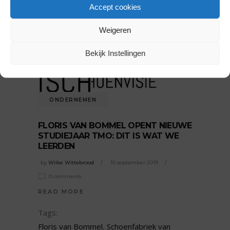
Accept cookies
Gallery Shoes
,
Schoenenbeurs
,
schoenentrends
,
zomer 2020
Weigeren
SHARE:
Bekijk Instellingen
ONDERNEMEN
FLORIS VAN BOMMEL OPENT NIEUWE
STUDIEJAAR TMO: DIT IS WAT WE
LEERDEN
by
Wilke Wittebrood
10 september 2019
0 comments
READ MORE
Tags:
Floris van Bommel
,
Schoenfabriek van