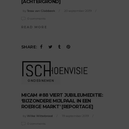
[ACHTERGROND]
by
Tessa van Glabbeek
20 september 2019
0 comments
READ MORE
SHARE:
ONDERNEMEN
MICAM #88 VIERT JUBILEUMEDITIE:
‘BIJZONDERE MIJLPAAL IN EEN
ROERIGE MARKT’ [REPORTAGE]
by
Wilke Wittebrood
19 september 2019
0 comments