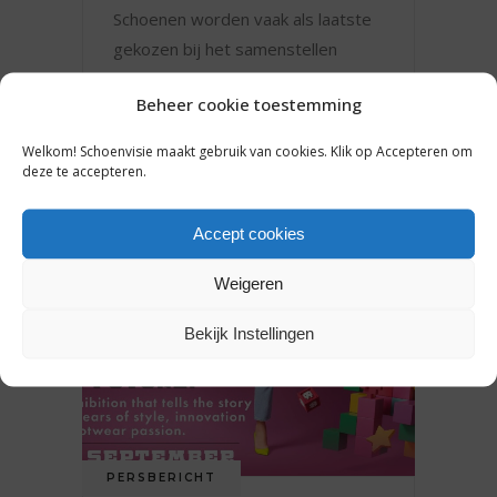
Schoenen worden vaak als laatste
gekozen bij het samenstellen
Beheer cookie toestemming
23 september 2025
Welkom! Schoenvisie maakt gebruik van cookies. Klik op Accepteren om
deze te accepteren.
Accept cookies
Weigeren
Bekijk Instellingen
PERSBERICHT