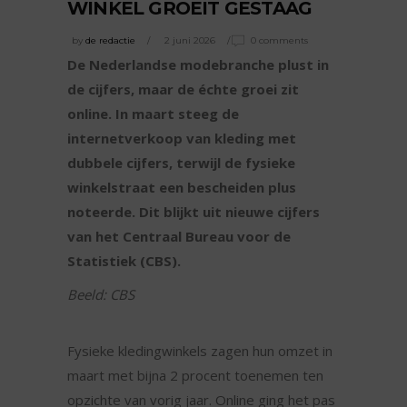
WINKEL GROEIT GESTAAG
by
de redactie
2 juni 2026
0 comments
De Nederlandse modebranche plust in
de cijfers, maar de échte groei zit
online. In maart steeg de
internetverkoop van kleding met
dubbele cijfers, terwijl de fysieke
winkelstraat een bescheiden plus
noteerde. Dit blijkt uit nieuwe cijfers
van het Centraal Bureau voor de
Statistiek (CBS).
Beeld: CBS
Fysieke kledingwinkels zagen hun omzet in
maart met bijna 2 procent toenemen ten
opzichte van vorig jaar. Online ging het pas