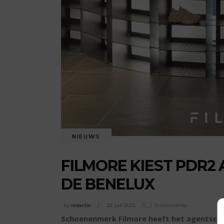
NIEUWS
FILMORE KIEST PDR2
DE BENELUX
by
redactie
22 juli 2025
0 comments
Schoenenmerk Filmore heeft het agentscha