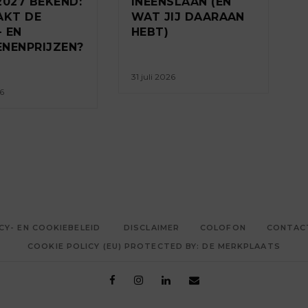
2027 BEKEND:
INEENSLAAN (EN
AKT DE
WAT JIJ DAARAAN
 EN
HEBT)
NENPRIJZEN?
31 juli 2026
26
CY- EN COOKIEBELEID
DISCLAIMER
COLOFON
CONTAC
COOKIE POLICY (EU) PROTECTED BY: DE MERKPLAATS