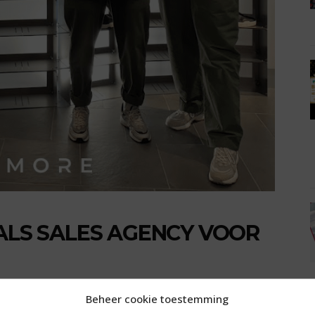
 ALS SALES AGENCY VOOR
Beheer cookie toestemming
p PDR2 aangesteld als exclusieve salespartner