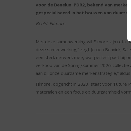
voor de Benelux. PDR2, bekend van merken 
gespecialiseerd in het bouwen van duurza
Beeld: Filmore
Met deze samenwerking wil Filmore zijn retailpo
deze samenwerking,” zegt Jeroen Bennink, Sale
een sterk netwerk mee, wat perfect past bij o
verkoop van de Spring/Summer 2026-collectie a
aan bij onze duurzame merkenstrategie,” ald
Filmore, opgericht in 2023, staat voor ‘Future
materialen en een focus op duurzaamheid vorm