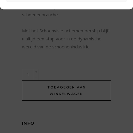
en versterk uw positie in de
schoenenbranche.
Met het Schoenvisie actiemembership blijft
u altijd een stap voor in de dynamische
wereld van de schoenenindustrie.
Schoenvisie
actiemembership
TOEVOEGEN AAN
quantity
WINKELWAGEN
INFO