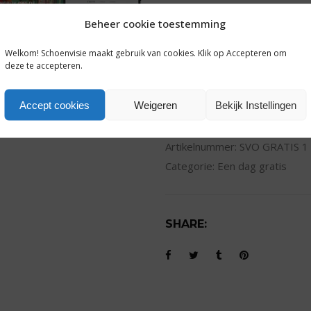
Beheer cookie toestemming
Schoenvisie
TOEVOEG
1
Welkom! Schoenvisie maakt gebruik van cookies. Klik op Accepteren om
deze te accepteren.
dag
gratis
Accept cookies
Weigeren
Bekijk Instellingen
quantity
INFO
Artikelnummer:
SVO GRATIS 1
Categorie:
Een dag gratis
SHARE: