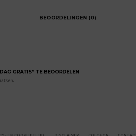
BEOORDELINGEN (0)
 DAG GRATIS” TE BEOORDELEN
aatsen.
CY- EN COOKIEBELEID
DISCLAIMER
COLOFON
CONTAC