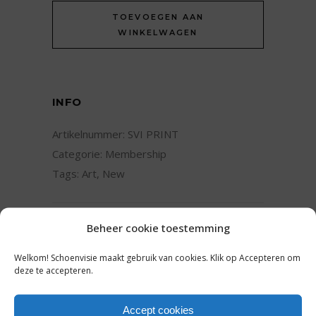
Print
TOEVOEGEN AAN
Only
WINKELWAGEN
quantity
INFO
Artikelnummer:
SVI PRINT
Categorie:
Membership
Tags:
Art
,
New
Beheer cookie toestemming
SHARE:
Welkom! Schoenvisie maakt gebruik van cookies. Klik op Accepteren om
deze te accepteren.
Accept cookies