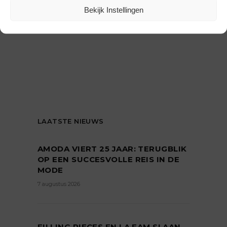
Bekijk Instellingen
LAATSTE NIEUWS
AMODA VIERT 25 JAAR: TERUGBLIK
OP EEN SUCCESVOLLE REIS IN DE
MODE
7 augustus 2026
FILLING PIECES EN LA FAM SLAAN