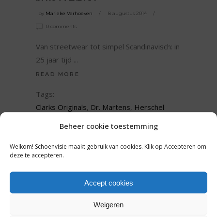
by
Marieke Verhoeven
8 augustus 2014
0 comments
Van streetwear tot simpel Scandinavisch: in
25 jaar tijd
READ MORE
Tags:
Clarks Originals
,
Dr. Martens
,
Herschel
Supply Co.
Beheer cookie toestemming
SHARE:
Welkom! Schoenvisie maakt gebruik van cookies. Klik op Accepteren om
deze te accepteren.
Accept cookies
Weigeren