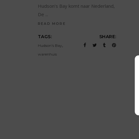
Hudson’s Bay komt naar Nederland,
De
READ MORE
TAGS:
SHARE:
,
Hudson's Bay
warenhuis