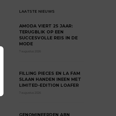
LAATSTE NIEUWS
AMODA VIERT 25 JAAR:
TERUGBLIK OP EEN
SUCCESVOLLE REIS IN DE
MODE
7 augustus 2026
FILLING PIECES EN LA FAM
SLAAN HANDEN INEEN MET
LIMITED-EDITION LOAFER
7 augustus 2026
GENOMINEERDEN ABN