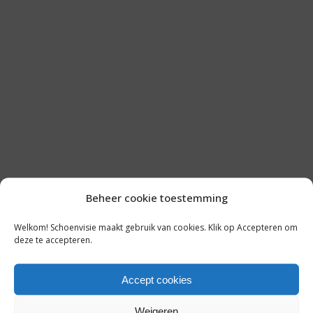
Beheer cookie toestemming
LAATSTE NIEUWS
Welkom! Schoenvisie maakt gebruik van cookies. Klik op Accepteren om
AMODA VIERT 25 JAAR: TERUGBLIK
deze te accepteren.
OP EEN SUCCESVOLLE REIS IN DE
MODE
Accept cookies
7 augustus 2026
Weigeren