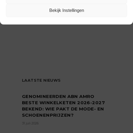
Bekijk Instellingen
LAATSTE NIEUWS
GENOMINEERDEN ABN AMRO
BESTE WINKELKETEN 2026-2027
BEKEND: WIE PAKT DE MODE- EN
SCHOENENPRIJZEN?
31 juli 2026