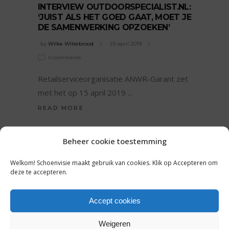
INTERVIEW OUTDOORSPECIALIST.NL:
‘JUIST ALS HET GOED GAAT, MOET JE
DE SAMENWERKING OPZOEKEN’
by
Wilke Wittebrood
23 april 2019
0 comments
Retailserviceorganisatie ANWR-Garant zet
met het op 15 april 2019
READ MORE
Tags:
Beheer cookie toestemming
ANWR-Garant
,
Outdoor
,
Outdoorspecialist
SHARE:
Welkom! Schoenvisie maakt gebruik van cookies. Klik op Accepteren om
deze te accepteren.
Accept cookies
Weigeren