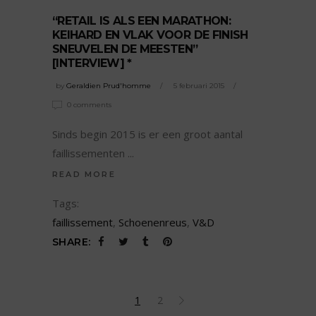
“RETAIL IS ALS EEN MARATHON:
KEIHARD EN VLAK VOOR DE FINISH
SNEUVELEN DE MEESTEN”
[INTERVIEW] *
by
Geraldien Prud'homme
5 februari 2015
0 comments
Sinds begin 2015 is er een groot aantal
faillissementen
READ MORE
Tags:
faillissement
,
Schoenenreus
,
V&D
SHARE:
1
2