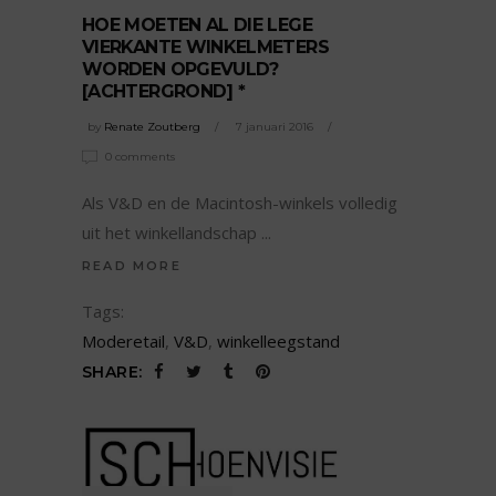
HOE MOETEN AL DIE LEGE
VIERKANTE WINKELMETERS
WORDEN OPGEVULD?
[ACHTERGROND] *
by
Renate Zoutberg
7 januari 2016
0 comments
Als V&D en de Macintosh-winkels volledig
uit het winkellandschap
READ MORE
Tags:
Moderetail
,
V&D
,
winkelleegstand
SHARE: