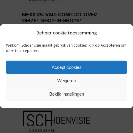
MEXX VS. V&D: CONFLICT OVER
OMZET SHOP-IN-SHOPS*
by
Tessa Bentvelsen
26 maart 2015
Beheer cookie toestemming
0 comments
Welkom! Schoenvisie maakt gebruik van cookies. Klik op Accepteren om
Na het faillissement van Mexx kwam de
deze te accepteren.
modeketen in
Accept cookies
READ MORE
Tags:
Weigeren
Mexx
,
V&D
Bekijk Instellingen
SHARE:
ONDERNEMEN