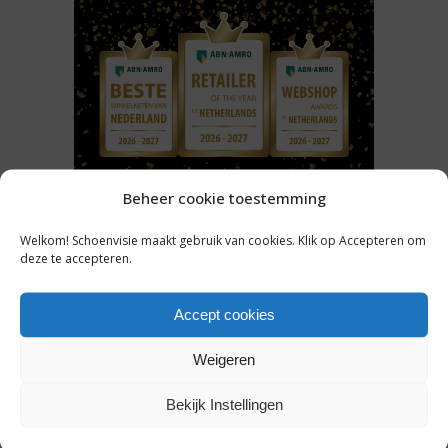
Beheer cookie toestemming
NIEUWS
Welkom! Schoenvisie maakt gebruik van cookies. Klik op Accepteren om
GENOMINEERDEN ABN AMRO
deze te accepteren.
BESTE WINKELKETEN 2026-
2027 BEKEND: WIE PAKT DE
Accept cookies
MODE- EN
SCHOENENPRIJZEN?
Weigeren
Bekijk Instellingen
31 juli 2026