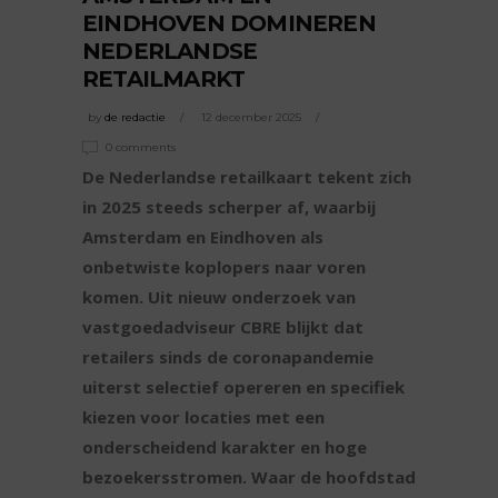
EINDHOVEN DOMINEREN
NEDERLANDSE
RETAILMARKT
by
de redactie
12 december 2025
0 comments
De Nederlandse retailkaart tekent zich
in 2025 steeds scherper af, waarbij
Amsterdam en Eindhoven als
onbetwiste koplopers naar voren
komen. Uit nieuw onderzoek van
vastgoedadviseur CBRE blijkt dat
retailers sinds de coronapandemie
uiterst selectief opereren en specifiek
kiezen voor locaties met een
onderscheidend karakter en hoge
bezoekersstromen. Waar de hoofdstad