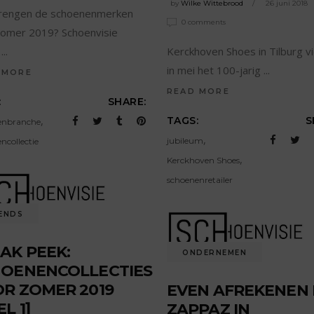
by
Wilke Wittebrood
26 juni 2018
rengen de schoenenmerken
0 comments
zomer 2019? Schoenvisie
t
Kerckhoven Shoes in Tilburg v
in mei het 100-jarig
 MORE
READ MORE
:
SHARE:
,
TAGS:
S
enbranche
,
jubileum
ncollectie
,
Kerckhoven Shoes
schoenenretailer
ENDS
AK PEEK:
ONDERNEMEN
OENENCOLLECTIES
R ZOMER 2019
EVEN AFREKENEN 
L 1]
ZAPPAZ IN