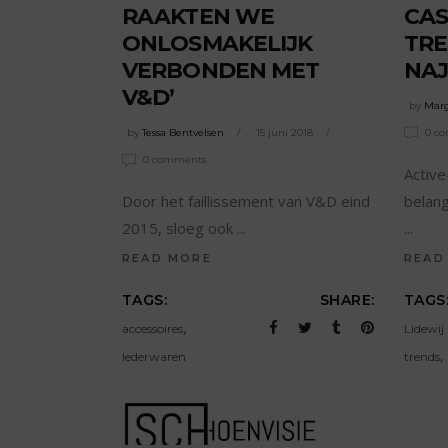
RAAKTEN WE
CA
ONLOSMAKELIJK
TRE
VERBONDEN MET
NAJ
V&D’
by
Marg
by
Tessa Bentvelsen
15 juni 2018
0 c
0 comments
Active
Door het faillissement van V&D eind
belan
2015, sloeg ook
READ MORE
READ
TAGS:
SHARE:
TAGS
,
accessoires
Lidewij
,
lederwaren
trends