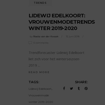
TRENDS
LIDEWIJ EDELKOORT:
VROUWENMODETRENDS
WINTER 2019-2020
by
Rosita van der Kwaak
12 juni 2018
0 comments
Trendforecaster Lidewij Edelkoort
liet zich voor het winterseizoen
2019
READ MORE
TAGS:
SHARE:
,
Lidewij Edelkoort
Vrouwenmode
winter 2019-2020