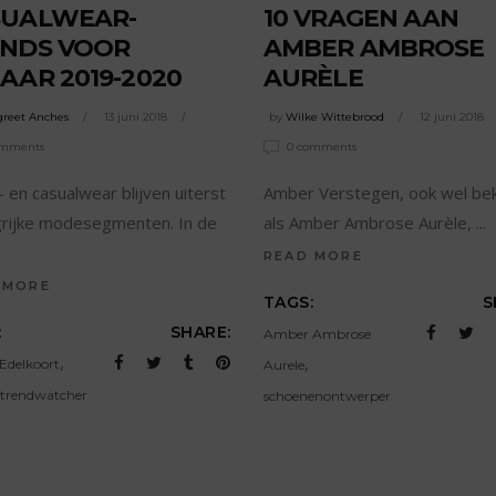
SUALWEAR-
10 VRAGEN AAN
NDS VOOR
AMBER AMBROSE
AAR 2019-2020
AURÈLE
reet Anches
13 juni 2018
by
Wilke Wittebrood
12 juni 2018
omments
0 comments
- en casualwear blijven uiterst
Amber Verstegen, ook wel be
grijke modesegmenten. In de
als Amber Ambrose Aurèle,
READ MORE
 MORE
TAGS:
S
:
SHARE:
Amber Ambrose
,
,
 Edelkoort
Aurele
trendwatcher
schoenenontwerper