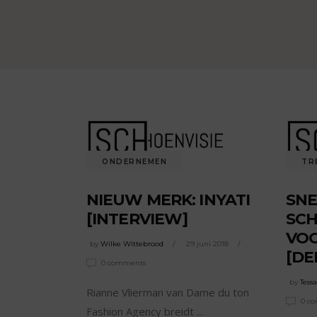
ONDERNEMEN
TR
NIEUW MERK: INYATI
SNE
[INTERVIEW]
SCH
VOO
by
Wilke Wittebrood
29 juni 2018
[DE
0 comments
by
Tess
Rianne Vlierman van Dame du ton
0 c
Fashion Agency breidt