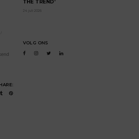
THE TREND’
24 juli 2026
VOLG ONS
kend
HARE: