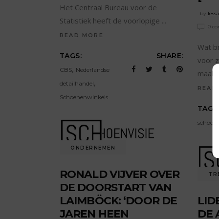
Het Centraal Bureau voor de
by
Tess
Statistiek heeft de voorlopige
0 c
READ MORE
Wat b
TAGS:
SHARE:
voor 
,
CBS
Nederlandse
maak
,
detailhandel
READ
Schoenenwinkels
TAGS
schoene
ONDERNEMEN
RONALD VIJVER OVER
TR
DE DOORSTART VAN
LAIMBÖCK: ‘DOOR DE
LID
JAREN HEEN
DE 