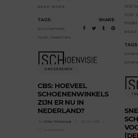
Wat b
READ MORE
voor 
TAGS:
SHARE:
maak
,
duurzaamheid
READ
,
Inyati
tassenmerk
TAGS
schoen
schoene
ONDERNEMEN
CBS: HOEVEEL
SCHOENENWINKELS
TR
ZIJN ER NU IN
NEDERLAND?
SNE
SCH
by
Wilke Wittebrood
22 juni 2018
VOO
0 comments
[DEE