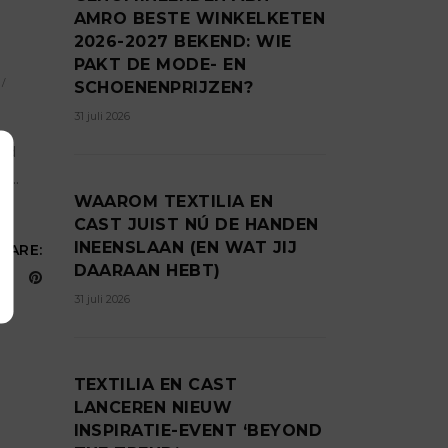
AMRO BESTE WINKELKETEN
2026-2027 BEKEND: WIE
PAKT DE MODE- EN
SCHOENENPRIJZEN?
31 juli 2026
ald
et
WAAROM TEXTILIA EN
CAST JUIST NÚ DE HANDEN
INEENSLAAN (EN WAT JIJ
HARE:
DAARAAN HEBT)
31 juli 2026
TEXTILIA EN CAST
LANCEREN NIEUW
INSPIRATIE-EVENT ‘BEYOND