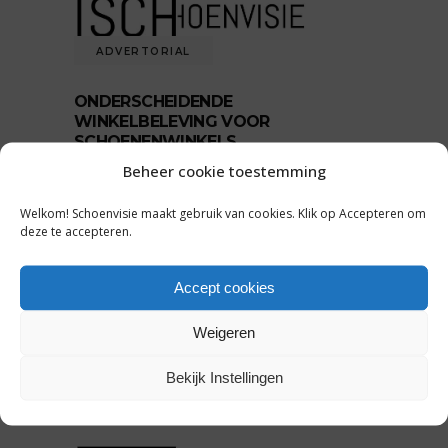
ADVERTORIAL
ONDERSCHEIDENDE
WINKELBELEVING VOOR
SCHOENENWINKELS
Beheer cookie toestemming
by
Partner
22 december 2016
0 comments
Welkom! Schoenvisie maakt gebruik van cookies. Klik op Accepteren om
WSB Interieurbouw verzorgt voor
deze te accepteren.
schoenenwinkels een onderscheidend
interieur ontwerp
Accept cookies
READ MORE
Weigeren
Tags:
Schoenenwinkels
,
winkelinterieur
Bekijk Instellingen
SHARE: