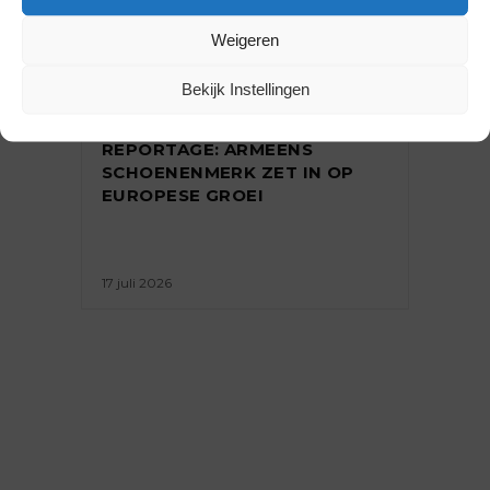
Weigeren
Bekijk Instellingen
ONDERNEMEN
,
REPORTAGE
REPORTAGE: ARMEENS
SCHOENENMERK ZET IN OP
EUROPESE GROEI
17 juli 2026