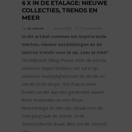
6 X IN DE ETALAGE: NIEUWE
COLLECTIES, TRENDS EN
MEER
by
de redactie
22 mei 2026
0 comments
In dit artikel sommen we inspirerende
merken, nieuwe ontdekkingen en de
laatste trends voor je op. Lees je mee?
Hoofdbeeld: Filling Pieces Voor de eerste
zomerse dagen Bobbies zet vol in op
zomerse veelzijdigheid met de derde en
vierde SS26-drops. Het Franse merk
bouwt verder aan een garderobe waarin
lichte materialen en een frisse
kleurenrange te zien zijn, ideaal voor de
overgang naar de zomer. In de
damescollectie draait alles om de ´second
skin