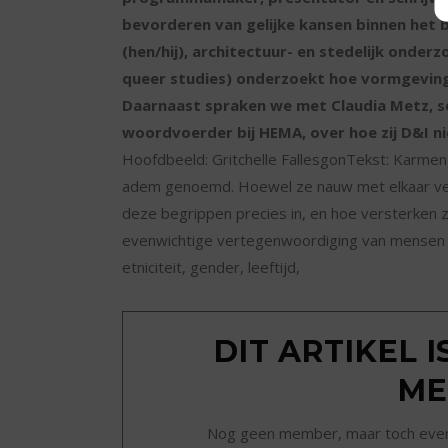
bevorderen van gelijke kansen binnen het 
(hen/hij), architectuur- en stedelijk onderz
queer studies) onderzoekt hoe vormgeving 
Daarnaast spraken we met Claudia Metz, s
woordvoerder bij HEMA, over hoe zij D&I ni
Hoofdbeeld: Gritchelle FallesgonTekst: Karmen 
adem genoemd. Hoewel ze nauw met elkaar ver
deze begrippen precies in, en hoe versterken z
evenwichtige vertegenwoordiging van mensen m
etniciteit, gender, leeftijd,
DIT ARTIKEL 
ME
Nog geen member, maar toch even r