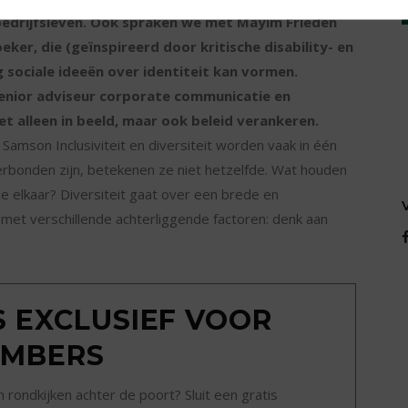
bedrijfsleven. Ook spraken we met Mayim Frieden
oeker, die (geïnspireerd door kritische disability- en
sociale ideeën over identiteit kan vormen.
enior adviseur corporate communicatie en
et alleen in beeld, maar ook beleid verankeren.
Samson Inclusiviteit en diversiteit worden vaak in één
bonden zijn, betekenen ze niet hetzelfde. Wat houden
e elkaar? Diversiteit gaat over een brede en
et verschillende achterliggende factoren: denk aan
IS EXCLUSIEF VOOR
MBERS
ondkijken achter de poort? Sluit een gratis