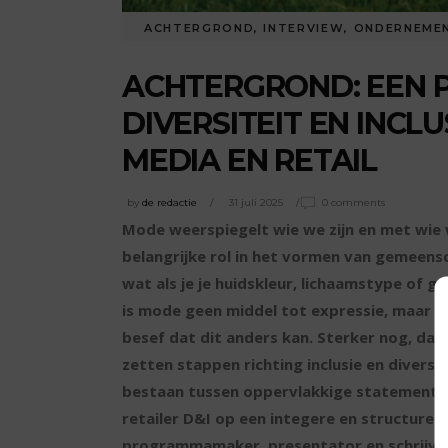
ACHTERGROND
,
INTERVIEW
,
ONDERNEME
ACHTERGROND: EEN 
DIVERSITEIT EN INCLU
MEDIA EN RETAIL
by
de redactie
31 juli 2025
0 comments
Mode weerspiegelt wie we zijn en met wie 
belangrijke rol in het vormen van gemeens
wat als je je huidskleur, lichaamstype of 
is mode geen middel tot expressie, maar ee
besef dat dit anders kan. Sterker nog, da
zetten stappen richting inclusie en diversit
bestaan tussen oppervlakkige statements e
retailer D&I op een integere en structure
programmamaker, presentator en schrijver 