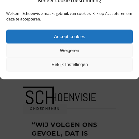
Beheer cookie toestemming
NIEUW GEZICHT:
Welkom! Schoenvisie maakt gebruik van cookies. Klik op Accepteren om
JACKY VAN DIJK
deze te accepteren.
[INTERVIEW]*
Accept cookies
Jacky van Dijk (24) droomde van
een baan bij
Weigeren
5 juni 2015
Bekijk Instellingen
ONDERNEMEN
“WIJ VOLGEN ONS
GEVOEL, DAT IS