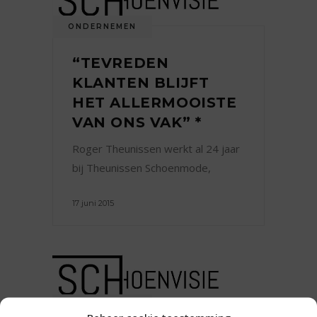
ONDERNEMEN
“TEVREDEN
KLANTEN BLIJFT
HET ALLERMOOISTE
VAN ONS VAK” *
Roger Theunissen werkt al 24 jaar
bij Theunissen Schoenmode,
17 juni 2015
ONDERNEMEN