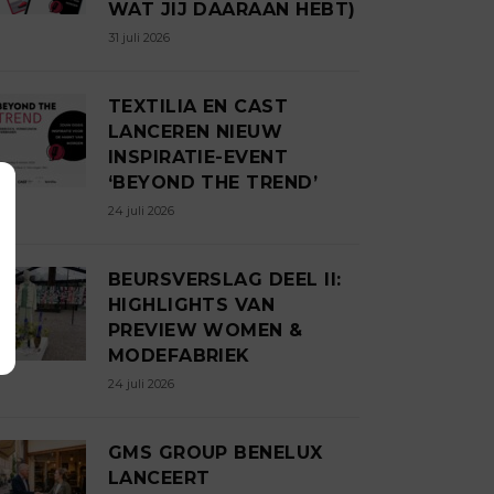
WAT JIJ DAARAAN HEBT)
31 juli 2026
TEXTILIA EN CAST
LANCEREN NIEUW
INSPIRATIE-EVENT
‘BEYOND THE TREND’
24 juli 2026
BEURSVERSLAG DEEL II:
HIGHLIGHTS VAN
PREVIEW WOMEN &
MODEFABRIEK
24 juli 2026
GMS GROUP BENELUX
LANCEERT