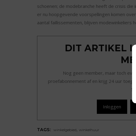
schoenen; de modebranche heeft de crisis die i
er nu hoopgevende voorspellingen komen over 
aantal faillissementen, blijven modewinkelier
DIT ARTIKEL 
ME
Nog geen member, maar toch even r
proefabonnement af en krijg 24 uur toegan
Sc
Inloggen
,
TAGS:
winkelgebied
winkelhuur