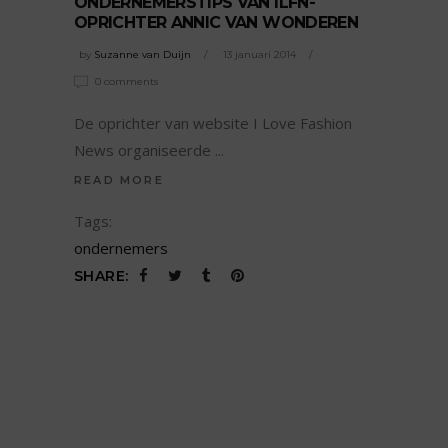
ONDERNEMERSTIPS VAN ILFN-
OPRICHTER ANNIC VAN WONDEREN
by
Suzanne van Duijn
13 januari 2014
0 comments
De oprichter van website I Love Fashion
News organiseerde
READ MORE
Tags:
ondernemers
SHARE: