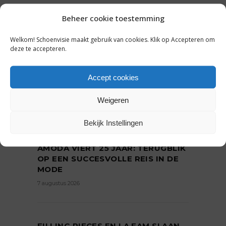
Beheer cookie toestemming
Welkom! Schoenvisie maakt gebruik van cookies. Klik op Accepteren om
deze te accepteren.
Accept cookies
Weigeren
LAATSTE NIEUWS
Bekijk Instellingen
AMODA VIERT 25 JAAR: TERUGBLIK
OP EEN SUCCESVOLLE REIS IN DE
MODE
7 augustus 2026
FILLING PIECES EN LA FAM SLAAN