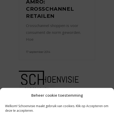
AMRO:
CROSSCHANNEL
RETAILEN
Crosschannel shoppen is voor
consument de norm geworden.
Hoe
17 september 2014
ONDERNEMEN
Beheer cookie toestemming
VERHUURDERS
Welkom! Schoenvisie maakt gebruik van cookies. Klik op Accepteren om
WILLEN HUURRECHT
deze te accepteren.