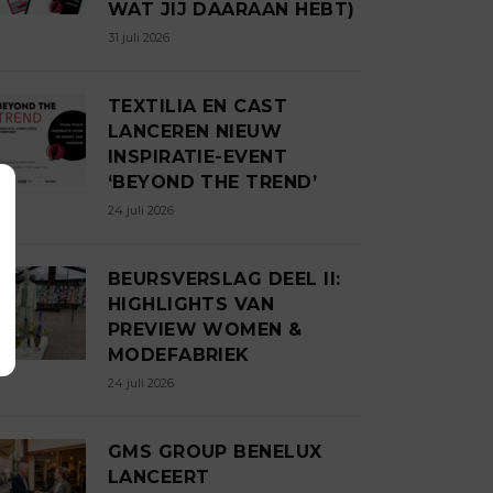
WAT JIJ DAARAAN HEBT)
31 juli 2026
TEXTILIA EN CAST
LANCEREN NIEUW
INSPIRATIE-EVENT
‘BEYOND THE TREND’
24 juli 2026
BEURSVERSLAG DEEL II:
HIGHLIGHTS VAN
PREVIEW WOMEN &
MODEFABRIEK
24 juli 2026
GMS GROUP BENELUX
LANCEERT