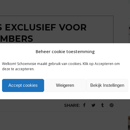
IS EXCLUSIEF VOOR
MBERS
Beheer cookie toestemming
ondkijken achter de poort? Sluit een gratis
g tot alle plusartikelen en het complete archief van
Welkom! Schoenvisie maakt gebruik van cookies. Klik op Accepteren om
hoenvisie.nl.
deze te accepteren.
Een dag gratis toegang
Accept cookies
Weigeren
Bekijk Instellingen
SHARE: