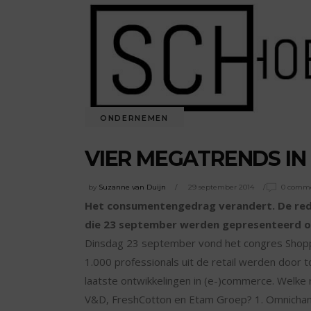
ONDERNEMEN
VIER MEGATRENDS IN 
by
Suzanne van Duijn
29 september 2014
0 comm
Het consumentengedrag verandert. De reden
die 23 september werden gepresenteerd 
Dinsdag 23 september vond het congres Shoppi
1.000 professionals uit de retail werden doo
laatste ontwikkelingen in (e-)commerce. Welke r
V&D, FreshCotton en Etam Groep? 1. Omnichann