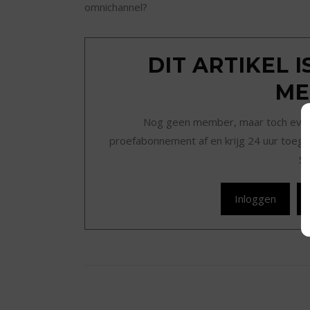
omnichannel?
DIT ARTIKEL 
ME
Nog geen member, maar toch even r
proefabonnement af en krijg 24 uur toegan
Sc
Inloggen