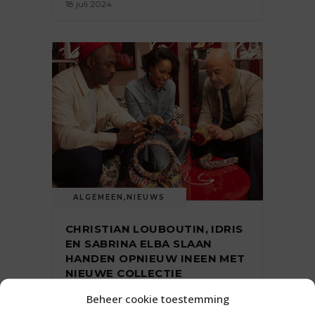
18 juli 2024
ALGEMEEN
,
NIEUWS
CHRISTIAN LOUBOUTIN, IDRIS
EN SABRINA ELBA SLAAN
HANDEN OPNIEUW INEEN MET
NIEUWE COLLECTIE
Beheer cookie toestemming