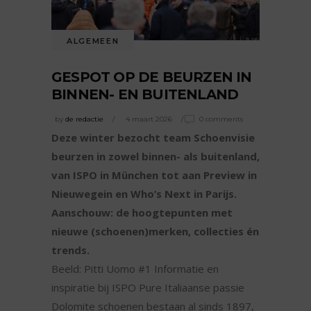
ALGEMEEN
GESPOT OP DE BEURZEN IN
BINNEN- EN BUITENLAND
by
de redactie
4 maart 2026
0 comments
Deze winter bezocht team Schoenvisie
beurzen in zowel binnen- als buitenland,
van ISPO in München tot aan Preview in
Nieuwegein en Who’s Next in Parijs.
Aanschouw: de hoogtepunten met
nieuwe (schoenen)merken, collecties én
trends.
Beeld: Pitti Uomo #1 Informatie en
inspiratie bij ISPO Pure Italiaanse passie
Dolomite schoenen bestaan al sinds 1897,