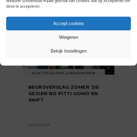
Welkom! Schoenvisie maakt gebruik van cookies. Klik op Accepteren om
deze te accepteren.
Accept cookies
Weigeren
Bekijk Instellingen
ACHTERGROND
,
ONDERNEMEN
BEURSVERSLAG ZOMER ’26:
GEZIEN BIJ PITTI UOMO EN
SHIFT
20 juli 2026