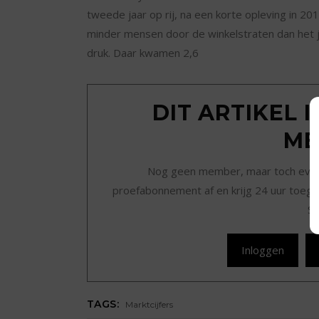
tweede jaar op rij, na een korte opleving in 20
minder mensen door de winkelstraten dan het j
druk. Daar kwamen 2,6
DIT ARTIKEL 
ME
Nog geen member, maar toch even r
proefabonnement af en krijg 24 uur toegan
Sc
Inloggen
TAGS:
Marktcijfers