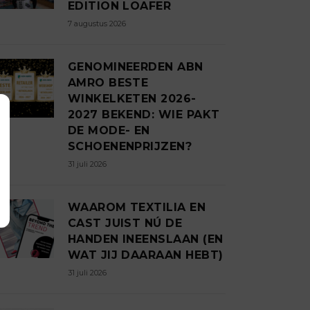
EDITION LOAFER
7 augustus 2026
GENOMINEERDEN ABN
AMRO BESTE
WINKELKETEN 2026-
2027 BEKEND: WIE PAKT
DE MODE- EN
SCHOENENPRIJZEN?
31 juli 2026
WAAROM TEXTILIA EN
CAST JUIST NÚ DE
HANDEN INEENSLAAN (EN
WAT JIJ DAARAAN HEBT)
31 juli 2026