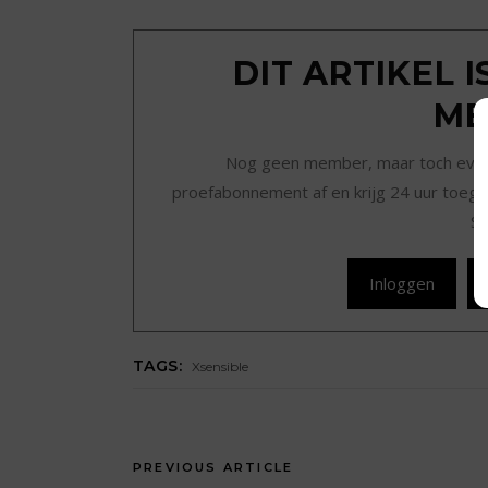
DIT ARTIKEL 
ME
Nog geen member, maar toch even r
proefabonnement af en krijg 24 uur toegan
Sc
Inloggen
TAGS:
Xsensible
PREVIOUS ARTICLE