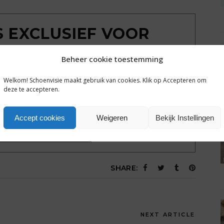
IS EXCLUSIEF VOOR
MBERS
Beheer cookie toestemming
ondkijken achter de poort? Sluit een gratis
Welkom! Schoenvisie maakt gebruik van cookies. Klik op Accepteren om
g tot alle plusartikelen en het complete archief van
deze te accepteren.
hoenvisie.nl.
Accept cookies
Weigeren
Bekijk Instellingen
Een dag gratis toegang
SHARE:
NEXT ARTICLE