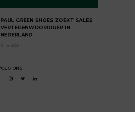
PAUL GREEN SHOES ZOEKT SALES
VERTEGENWOORDIGER IN
NEDERLAND
12 mei 2025
VOLG ONS
T
RSS
GEBRUIKERSVOORWAARDEN