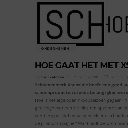
ONDERNEMEN
HOE GAAT HET MET XS
by
Tessa Bentvelsen
17 december 2014
0 comments
Schoenenmerk Xsensible heeft een goed ja
schoenproducten steeds belangrijker worde
Hoe is het afgelopen inkoopseizoen gegaan? “He
geëindigd met een 5% plus ten opzichte van 20
werd erg positief ontvangen. Meer dan honderd
de promocampagne.” Wat houdt die promoca