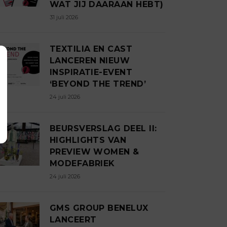
WAT JIJ DAARAAN HEBT)
31 juli 2026
TEXTILIA EN CAST
LANCEREN NIEUW
INSPIRATIE-EVENT
‘BEYOND THE TREND’
24 juli 2026
BEURSVERSLAG DEEL II:
HIGHLIGHTS VAN
PREVIEW WOMEN &
MODEFABRIEK
24 juli 2026
GMS GROUP BENELUX
LANCEERT