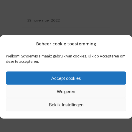
29 november 2022
Beheer cookie toestemming
Welkom! Schoenvisie maakt gebruik van cookies. Klik op Accepteren om
ONDERNEMEN
deze te accepteren.
3X DUURZAAM OP BLACK
FRIDAY: DEZE MERKEN DOEN
Accept cookies
HET VOOR
Weigeren
Bekijk Instellingen
18 november 2022