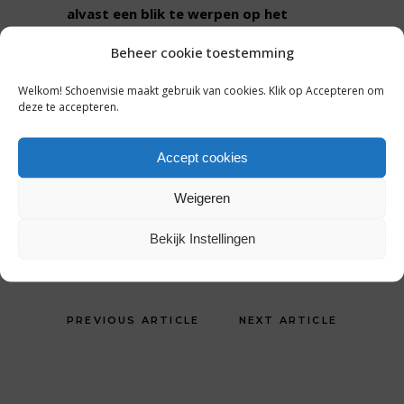
alvast een blik te werpen op het
zomerseizoen van 2019? Kom dan op 9
Beheer cookie toestemming
januari met trendforecaster Jan
Agelink mee op Trendsafari.
Welkom! Schoenvisie maakt gebruik van cookies. Klik op Accepteren om
deze te accepteren.
Accept cookies
Tags:
Weigeren
Jan Agelink
,
Trendsafari
,
trendwatcher
SHARE:
Bekijk Instellingen
PREVIOUS ARTICLE
NEXT ARTICLE