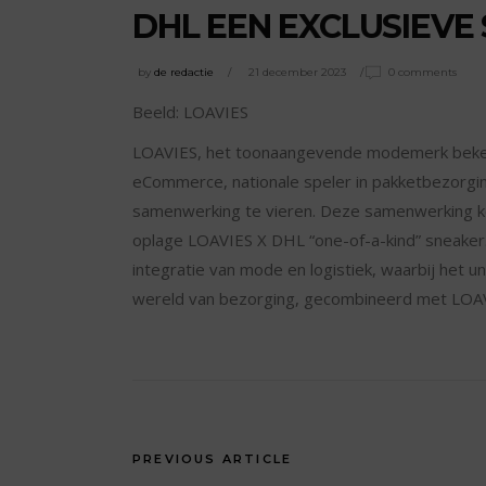
DHL EEN EXCLUSIEVE
by
de redactie
21 december 2023
0 comments
Beeld: LOAVIES
LOAVIES, het toonaangevende modemerk beken
eCommerce, nationale speler in pakketbezorgin
samenwerking te vieren. Deze samenwerking kom
oplage LOAVIES X DHL “one-of-a-kind” sneake
integratie van mode en logistiek, waarbij het 
wereld van bezorging, gecombineerd met LOAV
PREVIOUS ARTICLE