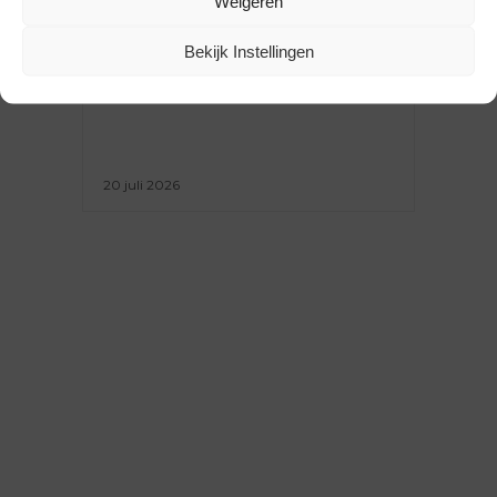
Weigeren
BEURSVERSLAG ZOMER ’26:
Bekijk Instellingen
GEZIEN BIJ PITTI UOMO EN
SHIFT
20 juli 2026