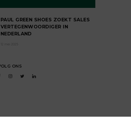
PAUL GREEN SHOES ZOEKT SALES
VERTEGENWOORDIGER IN
NEDERLAND
12 mei 2025
VOLG ONS
T
RSS
GEBRUIKERSVOORWAARDEN