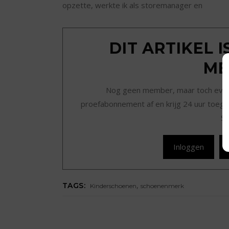
opzette, werkte ik als storemanager en
DIT ARTIKEL 
ME
Nog geen member, maar toch even r
proefabonnement af en krijg 24 uur toegan
Sc
Inloggen
,
TAGS:
Kinderschoenen
schoenenmerk