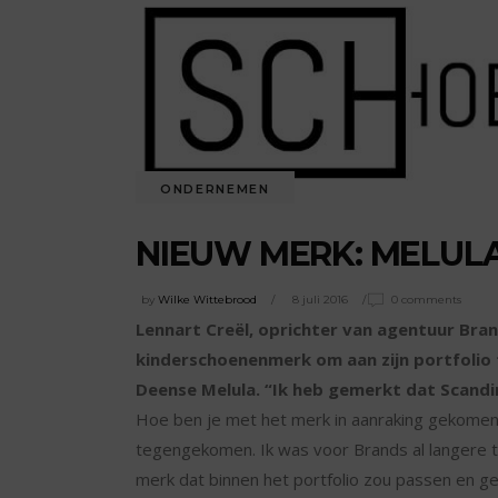
ONDERNEMEN
NIEUW MERK: MELULA
by
Wilke Wittebrood
8 juli 2016
0 comments
Lennart Creël, oprichter van agentuur Bran
kinderschoenenmerk om aan zijn portfolio 
Deense Melula. “Ik heb gemerkt dat Scandin
Hoe ben je met het merk in aanraking gekomen? 
tegengekomen. Ik was voor Brands al langere 
merk dat binnen het portfolio zou passen en ge