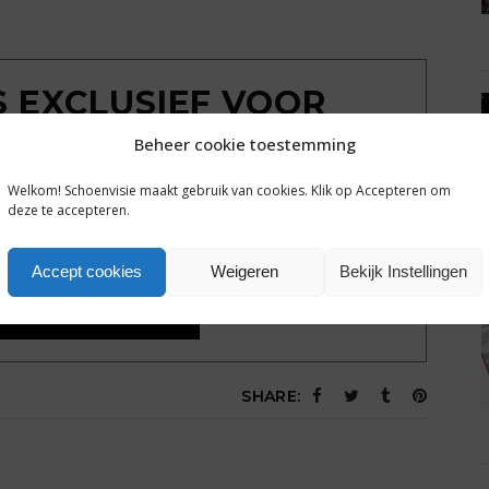
IS EXCLUSIEF VOOR
MBERS
Beheer cookie toestemming
Welkom! Schoenvisie maakt gebruik van cookies. Klik op Accepteren om
ondkijken achter de poort? Sluit een gratis
deze te accepteren.
g tot alle plusartikelen en het complete archief van
hoenvisie.nl.
Accept cookies
Weigeren
Bekijk Instellingen
Een dag gratis toegang
SHARE: