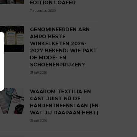
EDITION LOAFER
7 augustus 2026
GENOMINEERDEN ABN
AMRO BESTE
WINKELKETEN 2026-
2027 BEKEND: WIE PAKT
DE MODE- EN
SCHOENENPRIJZEN?
31 juli 2026
WAAROM TEXTILIA EN
CAST JUIST NÚ DE
HANDEN INEENSLAAN (EN
WAT JIJ DAARAAN HEBT)
31 juli 2026