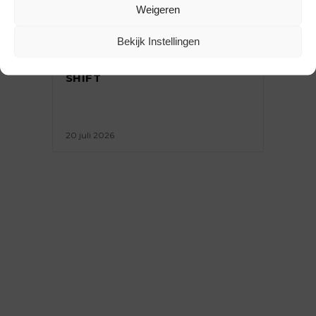
Weigeren
ACHTERGROND
,
ONDERNEMEN
Bekijk Instellingen
BEURSVERSLAG ZOMER ’26:
GEZIEN BIJ PITTI UOMO EN
SHIFT
20 juli 2026