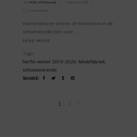
by
Wilke Wittebrood
1 februari 2019
0 comments
Warme kleuren voeren de boventoon in de
schoenencollecties voor
READ MORE
Tags:
herfst-winter 2019-2020
,
Modefabriek
,
schoenentrends
SHARE:
1
2