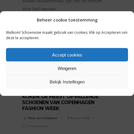
Welke tassentrends zijn niet te missen
voor het nieuwe
READ MORE
Beheer cookie toestemming
Tags:
Welkom! Schoenvisie maakt gebruik van cookies. Klik op Accepteren om
herfst-winter 2019-2020
,
tassenmerk
deze te accepteren.
SHARE:
Accept cookies
Weigeren
Bekijk Instellingen
TRENDS
KIJKEN: DE MEEST OPVALLENDE
SCHOENEN VAN COPENHAGEN
FASHION WEEK
by
Tessa van Glabbeek
15 februari 2019
0 comments