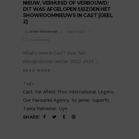
NIEUW, VERHUISD OF VERBOUWD:
DIT WAS AFGELOPEN SEIZOEN HET
SHOWROOMNIEUWS IN CAST [DEEL
2]
by
Wilke Wittebrood
4 april 2022
0 comments
What’s new in Cast? Voor het
inkoopseizoen winter 2022-2023
READ MORE
Tags:
Cast
,
Far Afield
,
Fros International
,
Legero
,
Our Favourite Agency
,
So Jamie
,
Superfit
,
Tantä Rainwear
,
Uyn
SHARE: