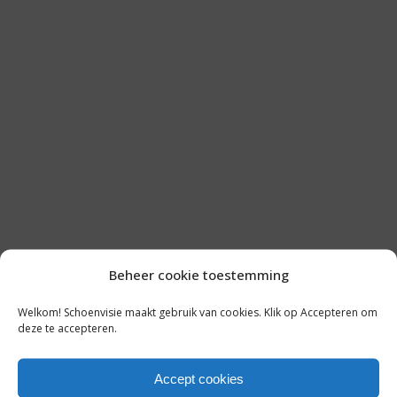
Beheer cookie toestemming
LAATSTE NIEUWS
Welkom! Schoenvisie maakt gebruik van cookies. Klik op Accepteren om
deze te accepteren.
AMODA VIERT 25 JAAR: TERUGBLIK
OP EEN SUCCESVOLLE REIS IN DE
Accept cookies
MODE