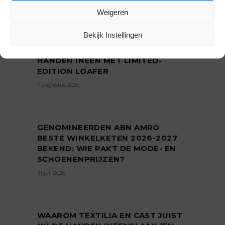
7 augustus 2026
Weigeren
Bekijk Instellingen
FILLING PIECES EN LA FAM SLAAN
HANDEN INEEN MET LIMITED-
EDITION LOAFER
7 augustus 2026
GENOMINEERDEN ABN AMRO
BESTE WINKELKETEN 2026-2027
BEKEND: WIE PAKT DE MODE- EN
SCHOENENPRIJZEN?
31 juli 2026
WAAROM TEXTILIA EN CAST JUIST