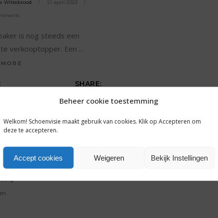
e Wittebrood
21 april 2023
omments
eaker is nog steeds een
ute verkooptopper. Een
 MORE
:
SHARE:
,
acht
lente-
Beheer cookie toestemming
,
2023
Welkom! Schoenvisie maakt gebruik van cookies. Klik op Accepteren om
,
 Schoenen
deze te accepteren.
nmode
,
ns
Van der
Accept cookies
Weigeren
Bekijk Instellingen
,
choenen
berg
en