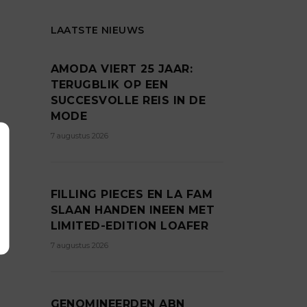
LAATSTE NIEUWS
AMODA VIERT 25 JAAR:
TERUGBLIK OP EEN
SUCCESVOLLE REIS IN DE
MODE
7 augustus 2026
FILLING PIECES EN LA FAM
SLAAN HANDEN INEEN MET
LIMITED-EDITION LOAFER
7 augustus 2026
GENOMINEERDEN ABN