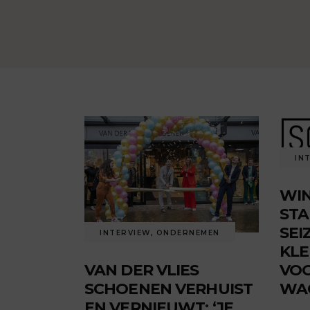
IN
WIN
STA
SEI
INTERVIEW
,
ONDERNEMEN
KLE
VOO
VAN DER VLIES
WAC
SCHOENEN VERHUIST
EN VERNIEUWT: ‘JE