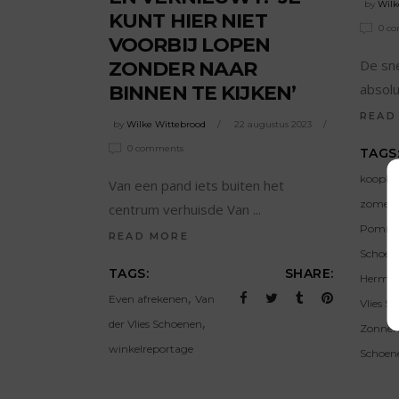
by
Wilk
KUNT HIER NIET
0 c
VOORBIJ LOPEN
De sn
ZONDER NAAR
absol
BINNEN TE KIJKEN’
READ
by
Wilke Wittebrood
22 augustus 2023
0 comments
TAGS
koopkr
Van een pand iets buiten het
zomer 
centrum verhuisde Van
Pomme
READ MORE
Schoe
TAGS:
SHARE:
Herma
,
Even afrekenen
Van
Vlies S
,
der Vlies Schoenen
Zonnen
winkelreportage
Schoen