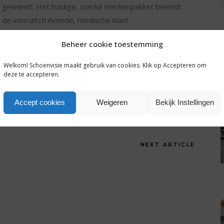
en gewenst. Het huidige, sterke merkenpakket bevindt
 de vooruitstrevende, modische klant.
 de winkel nog niet gedeeld. Reacties zullen zorgvuldig
Beheer cookie toestemming
ehandeld.
Welkom! Schoenvisie maakt gebruik van cookies. Klik op Accepteren om
choenwinkelzuidnederland@gmail.com
deze te accepteren.
SHARE:
Accept cookies
Weigeren
Bekijk Instellingen
NEXT ARTICLE