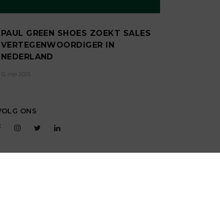
PAUL GREEN SHOES ZOEKT SALES
VERTEGENWOORDIGER IN
NEDERLAND
12 mei 2025
VOLG ONS
T
RSS
GEBRUIKERSVOORWAARDEN