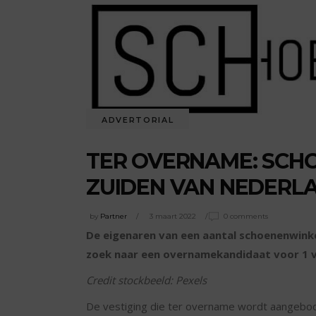
ADVERTORIAL
TER OVERNAME: SCH
ZUIDEN VAN NEDERL
by
Partner
3 maart 2022
0 comments
De eigenaren van een aantal schoenenwinkel
zoek naar een overnamekandidaat voor 1 v
Credit stockbeeld: Pexels
De vestiging die ter overname wordt aangebod