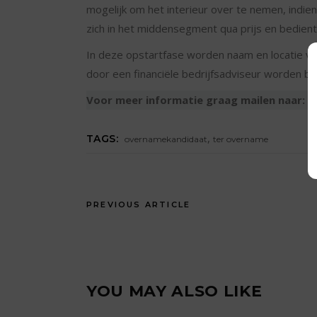
mogelijk om het interieur over te nemen, indi
zich in het middensegment qua prijs en bedient
In deze opstartfase worden naam en locatie van
door een financiële bedrijfsadviseur worden b
Voor meer informatie graag mailen naar:
s
,
TAGS:
overnamekandidaat
ter overname
PREVIOUS ARTICLE
YOU MAY ALSO LIKE