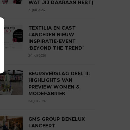
WAT JIJ DAARAAN HEBT)
31 juli 2026
TEXTILIA EN CAST
LANCEREN NIEUW
INSPIRATIE-EVENT
‘BEYOND THE TREND’
24 juli 2026
BEURSVERSLAG DEEL II:
HIGHLIGHTS VAN
PREVIEW WOMEN &
MODEFABRIEK
24 juli 2026
GMS GROUP BENELUX
LANCEERT