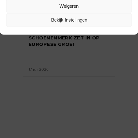
Weigeren
ONDERNEMEN
,
REPORTAGE
Bekijk Instellingen
REPORTAGE: ARMEENS
SCHOENENMERK ZET IN OP
EUROPESE GROEI
17 juli 2026