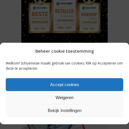
NIEUWS
Beheer cookie toestemming
GENOMINEERDEN ABN AMRO
Welkom! Schoenvisie maakt gebruik van cookies. Klik op Accepteren om
BESTE WINKELKETEN 2026-
deze te accepteren.
2027 BEKEND: WIE PAKT DE
MODE- EN
Accept cookies
SCHOENENPRIJZEN?
Weigeren
31 juli 2026
Bekijk Instellingen