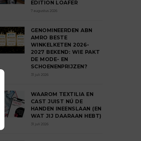
EDITION LOAFER
7 augustus 2026
GENOMINEERDEN ABN
AMRO BESTE
WINKELKETEN 2026-
2027 BEKEND: WIE PAKT
DE MODE- EN
SCHOENENPRIJZEN?
31 juli 2026
WAAROM TEXTILIA EN
CAST JUIST NÚ DE
HANDEN INEENSLAAN (EN
WAT JIJ DAARAAN HEBT)
31 juli 2026