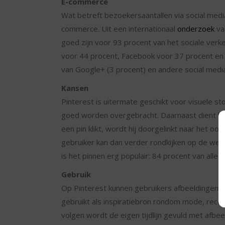
E-commerce
Wat betreft bezoekersaantallen via social media
commerce. Uit een internationaal
onderzoek
va
goed zijn voor 93 procent van het sociale ver
voor 44 procent, Facebook voor 37 procent en
van Google+ (3 procent) en andere social media
Kansen
Pinterest is uitermate geschikt voor visuele st
goed worden overgebracht. Daarnaast dient he
een pin klikt, wordt hij doorgelinkt naar het oo
gebruiker kan dan verder rondkijken op de webs
is het pinnen erg populair: 84 procent van alle 
Gebruik
Op Pinterest kunnen gebruikers afbeeldingen 
gebruikt als inspiratiebron rondom mode, rece
volgen wordt de eigen tijdlijn gevuld met afbeel