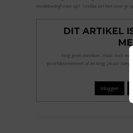
modebedrijf mee op? Textilia zet het voor je op 
DIT ARTIKEL 
ME
Nog geen member, maar toch even r
proefabonnement af en krijg 24 uur toegan
Sc
Inloggen