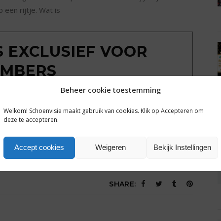
een rijtje. Wat is
IS EXCLUSIEF VOOR
MBERS
Beheer cookie toestemming
ondkijken achter de poort? Sluit een gratis
g tot alle plusartikelen en het complete archief van
Welkom! Schoenvisie maakt gebruik van cookies. Klik op Accepteren om
hoenvisie.nl.
deze te accepteren.
Een dag gratis toegang
Accept cookies
Weigeren
Bekijk Instellingen
SHARE: