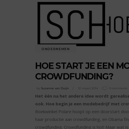
ONDERNEMEN
HOE START JE EEN M
CROWDFUNDING?
by
Suzanne van Duijn
12 maart 2014
0 comments
Het één na het andere idee wordt gereali
ook. Hoe begin je een modebedrijf met cr
Boekwinkel Polare hoopt op een doorstart doo
haar productie aan crowdfunding, en Obama fin
crowdfunding. Crowdfunding is hot! Maar wat is 