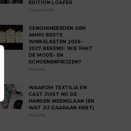
EDITION LOAFER
7 augustus 2026
GENOMINEERDEN ABN
AMRO BESTE
WINKELKETEN 2026-
2027 BEKEND: WIE PAKT
DE MODE- EN
SCHOENENPRIJZEN?
31 juli 2026
WAAROM TEXTILIA EN
CAST JUIST NÚ DE
HANDEN INEENSLAAN (EN
WAT JIJ DAARAAN HEBT)
31 juli 2026