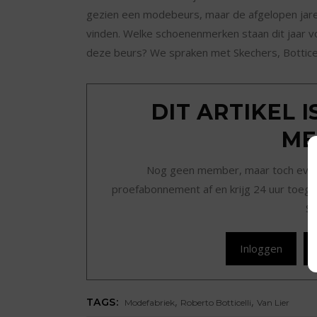
gezien een modebeurs, maar de afgelopen ja
vinden. Welke schoenenmerken staan dit jaar 
deze beurs? We spraken met Skechers, Botticel
DIT ARTIKEL 
ME
Nog geen member, maar toch even r
proefabonnement af en krijg 24 uur toegan
Sc
Inloggen
,
,
TAGS:
Modefabriek
Roberto Botticelli
Van Lier