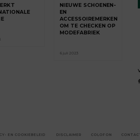
TERKT
NIEUWE SCHOENEN-
NATIONALE
EN
IE
ACCESSOIREMERKEN
OM TE CHECKEN OP
MODEFABRIEK
3
6 juli 2023
CY- EN COOKIEBELEID
DISCLAIMER
COLOFON
CONTAC