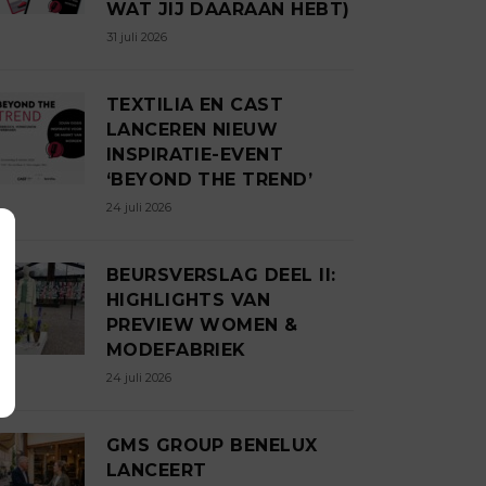
WAT JIJ DAARAAN HEBT)
31 juli 2026
TEXTILIA EN CAST
LANCEREN NIEUW
INSPIRATIE-EVENT
‘BEYOND THE TREND’
24 juli 2026
BEURSVERSLAG DEEL II:
HIGHLIGHTS VAN
PREVIEW WOMEN &
MODEFABRIEK
24 juli 2026
GMS GROUP BENELUX
LANCEERT