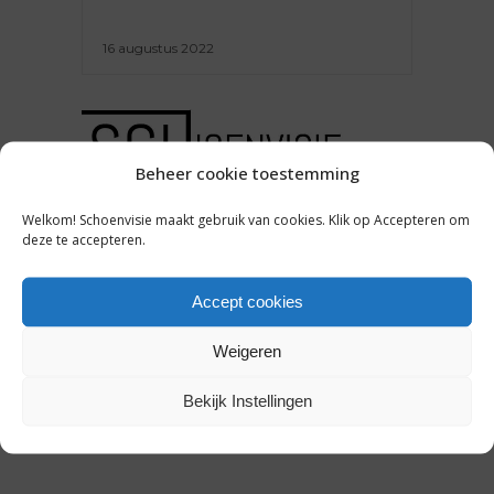
16 augustus 2022
Beheer cookie toestemming
ACHTERGROND
,
ONDERNEMEN
Welkom! Schoenvisie maakt gebruik van cookies. Klik op Accepteren om
CRISIS IN DE KETEN: DE
deze te accepteren.
SUPPLY CHAIN STAAT ZWAAR
ONDER DRUK. HOE NU
VERDER?
Accept cookies
Weigeren
8 maart 2022
Bekijk Instellingen