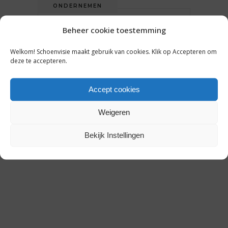
ONDERNEMEN
CPB: OVERHEID MOET SOMS
Beheer cookie toestemming
INGRIJPEN BIJ
WINKELLEEGSTAND *
Welkom! Schoenvisie maakt gebruik van cookies. Klik op Accepteren om
deze te accepteren.
Accept cookies
9 juni 2016
Weigeren
Bekijk Instellingen