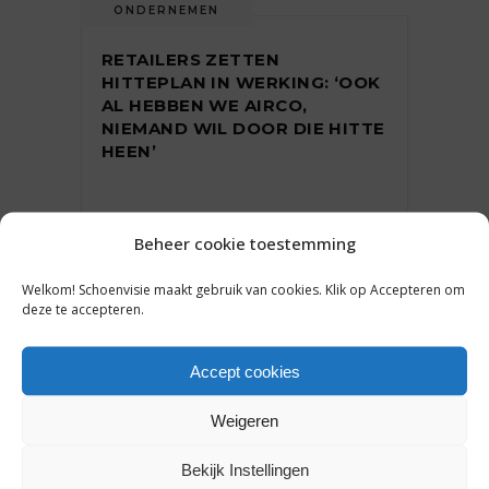
ONDERNEMEN
RETAILERS ZETTEN
HITTEPLAN IN WERKING: ‘OOK
AL HEBBEN WE AIRCO,
NIEMAND WIL DOOR DIE HITTE
HEEN’
25 juli 2019
Beheer cookie toestemming
Welkom! Schoenvisie maakt gebruik van cookies. Klik op Accepteren om
deze te accepteren.
Accept cookies
ONDERNEMEN
SHOPPING TOMORROW: WAT
Weigeren
WILLEN KLANTEN EN MOETEN
RETAILERS BIEDEN? * [DEEL 2]
Bekijk Instellingen