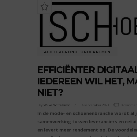
ACHTERGROND
,
ONDERNEMEN
EFFICIËNTER DIGITA
IEDEREEN WIL HET, 
NIET?
by
Wilke Wittebrood
14 september 2021
0 commen
In de mode- en schoenenbranche wordt al 
samenwerking tussen leveranciers en retail
en levert meer rendement op. De voordelen 