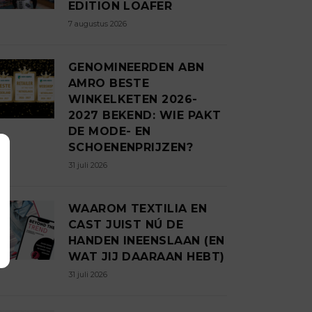
EDITION LOAFER
7 augustus 2026
GENOMINEERDEN ABN
AMRO BESTE
WINKELKETEN 2026-
2027 BEKEND: WIE PAKT
DE MODE- EN
SCHOENENPRIJZEN?
31 juli 2026
WAAROM TEXTILIA EN
CAST JUIST NÚ DE
HANDEN INEENSLAAN (EN
WAT JIJ DAARAAN HEBT)
31 juli 2026