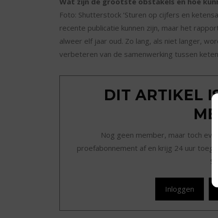
Wat zijn de grootste obstakels en hoe k
Foto: Shutterstock ‘Sturen op cijfers en kete
recente publicatie kunnen zijn, maar het rappo
alweer elf jaar oud. Zo lang, als niet langer, 
verbeteren van de samenwerking tussen keten
DIT ARTIKEL 
ME
Nog geen member, maar toch even r
proefabonnement af en krijg 24 uur toegan
Sc
Inloggen