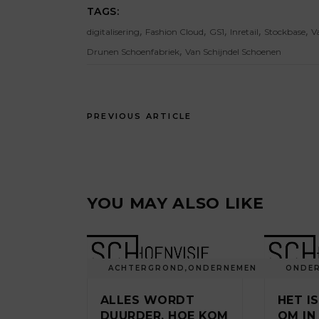
TAGS:
,
,
,
,
,
digitalisering
Fashion Cloud
GS1
Inretail
Stockbase
V
,
Drunen Schoenfabriek
Van Schijndel Schoenen
PREVIOUS ARTICLE
YOU MAY ALSO LIKE
ACHTERGROND
,
ONDERNEMEN
ONDE
ALLES WORDT
HET I
DUURDER, HOE KOM
OM IN