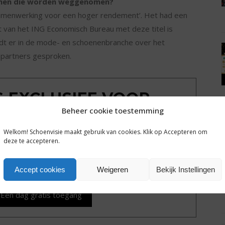
unnen die worden weggenomen?
nsamenwerking voor een hoger rendement’. Het had een
rt van het ING Economisch Bureau met deze titel is
wordt er in de mode- en schoenenbranche over het
partners gesproken.
IS EXCLUSIEF VOOR
Beheer cookie toestemming
MBERS
Welkom! Schoenvisie maakt gebruik van cookies. Klik op Accepteren om
ondkijken achter de poort? Sluit een gratis
deze te accepteren.
g tot alle plusartikelen en het complete archief van
hoenvisie.nl.
Accept cookies
Weigeren
Bekijk Instellingen
Een dag gratis toegang