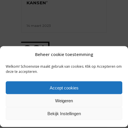
KANSEN’
14 maart 2023
Beheer cookie toestemming
INTERVIEW
,
ONDERNEMEN
Welkom! Schoenvisie maakt gebruik van cookies. Klik op Accepteren om
deze te accepteren.
FLORIS SPRANGERS WILDE
PILOOT WORDEN, NU LEIDT
HIJ DE BEKENDSTE
Accept cookies
SCHOENENZAAK VAN
AMSTERDAM DE TOEKOMST IN
Weigeren
Bekijk Instellingen
10 maart 2023